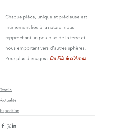
Chaque pièce, unique et précieuse est 
intimement liée à la nature, nous 
rapprochant un peu plus de la terre et 
nous emportant vers d’autres sphères.
Pour plus d'images : 
De Fils & d'Ames
tissage
exposition textile
Karine N'guyen Van Tham
oeuvres textiles murales
Textile
Actualité
Exposition