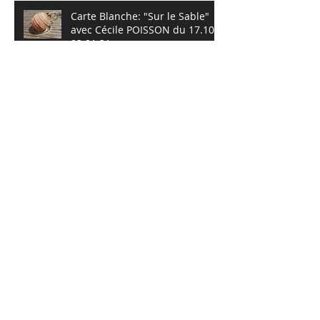
Carte Blanche: "Sur le Sable"
avec Cécile POISSON du 17.10 >
03.01.21
Archives
mai 2026
(1)
1 post
juin 2025
(1)
1 post
mars 2025
(1)
1 post
octobre 2024
(1)
1 post
juin 2024
(1)
1 post
octobre 2023
(1)
1 post
octobre 2022
(1)
1 post
juin 2022
(1)
1 post
novembre 2021
(1)
1 post
septembre 2020
(1)
1 post
août 2020
(1)
1 post
juillet 2020
(2)
2 posts
février 2020
(1)
1 post
novembre 2019
(2)
2 posts
octobre 2019
(1)
1 post