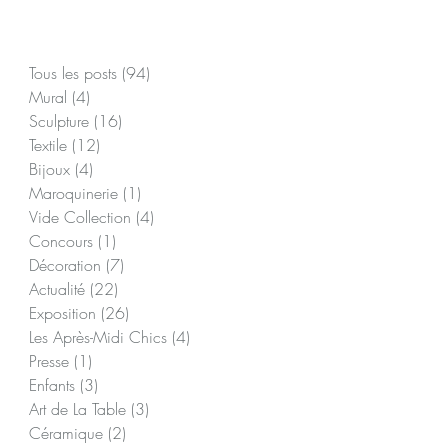
Posts à l'affiche
Tous les posts
(94)
94 posts
Mural
(4)
4 posts
Sculpture
(16)
16 posts
Textile
(12)
12 posts
Bijoux
(4)
4 posts
Maroquinerie
(1)
1 post
Vide Collection
(4)
4 posts
Concours
(1)
1 post
 a
Décoration
(7)
7 posts
Actualité
(22)
22 posts
Exposition
(26)
26 posts
Les Après-Midi Chics
(4)
4 posts
Presse
(1)
1 post
Enfants
(3)
3 posts
Art de La Table
(3)
3 posts
Céramique
(2)
2 posts