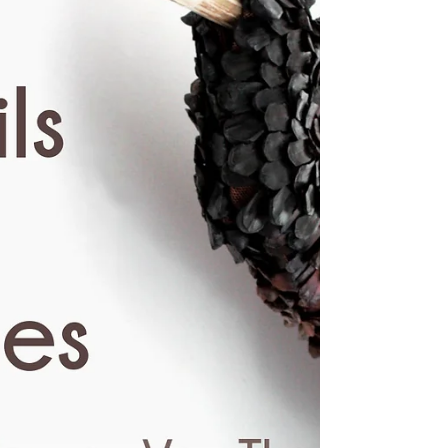
reconcontre avec Karine
N'guyen Van Tham -
tisserande d'art, pendant l'
Démonstration et rencontre avec
l'artiste, 2 dates: le 17 Août & le 12
octobre 2019 à 14h. Karine parlera de
son univers, de sa démarche...