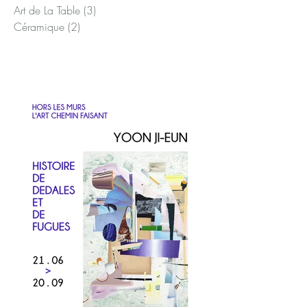
Presse
(1)
1 post
Enfants
(3)
3 posts
Art de La Table
(3)
3 posts
Céramique
(2)
2 posts
Posts Récents