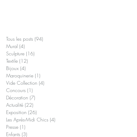
Posts à l'affiche
Tous les posts
(94)
94 posts
Mural
(4)
4 posts
Sculpture
(16)
16 posts
Textile
(12)
12 posts
Bijoux
(4)
4 posts
Maroquinerie
(1)
1 post
Vide Collection
(4)
4 posts
Concours
(1)
1 post
Décoration
(7)
7 posts
Actualité
(22)
22 posts
Exposition
(26)
26 posts
Les Après-Midi Chics
(4)
4 posts