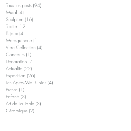
Posts à l'affiche
Tous les posts
(94)
94 posts
Mural
(4)
4 posts
Sculpture
(16)
16 posts
Textile
(12)
12 posts
Bijoux
(4)
4 posts
Maroquinerie
(1)
1 post
Vide Collection
(4)
4 posts
Concours
(1)
1 post
Décoration
(7)
7 posts
Actualité
(22)
22 posts
Exposition
(26)
26 posts
Les Après-Midi Chics
(4)
4 posts
Presse
(1)
1 post
Enfants
(3)
3 posts
Art de La Table
(3)
3 posts
Céramique
(2)
2 posts