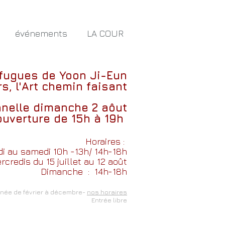
événements
LA COUR
 fugues
de
Yoon Ji-Eun
s, l'Art chemin faisant
nnelle dimanche 2 aôut
ouverture de 15h à 19h
Horaires :
i au samedi 10h -13h/ 14h-18h
credis du 15 juillet au 12 août
Dimanche
: 14h-18h
nnée de février à décembre-
nos horaires
Entrée libre