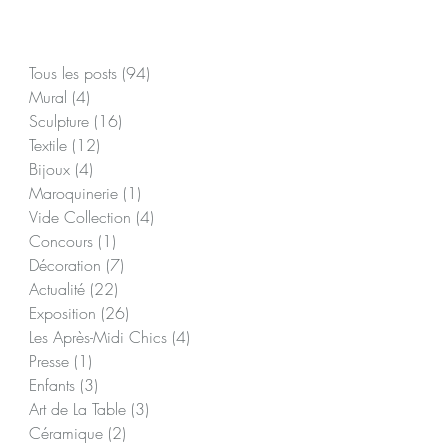
Posts à l'affiche
Tous les posts
(94)
94 posts
Mural
(4)
4 posts
Sculpture
(16)
16 posts
on
Textile
(12)
12 posts
Bijoux
(4)
4 posts
Maroquinerie
(1)
1 post
Vide Collection
(4)
4 posts
Concours
(1)
1 post
t
Décoration
(7)
7 posts
s
Actualité
(22)
22 posts
Exposition
(26)
26 posts
Les Après-Midi Chics
(4)
4 posts
Presse
(1)
1 post
Enfants
(3)
3 posts
Art de La Table
(3)
3 posts
Céramique
(2)
2 posts