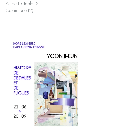
Presse
(1)
1 post
Enfants
(3)
3 posts
Art de La Table
(3)
3 posts
Céramique
(2)
2 posts
Posts Récents