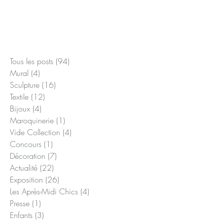
Posts à l'affiche
Tous les posts
(94)
94 posts
Mural
(4)
4 posts
Sculpture
(16)
16 posts
Textile
(12)
12 posts
Bijoux
(4)
4 posts
Maroquinerie
(1)
1 post
Vide Collection
(4)
4 posts
Concours
(1)
1 post
Décoration
(7)
7 posts
Actualité
(22)
22 posts
Exposition
(26)
26 posts
Les Après-Midi Chics
(4)
4 posts