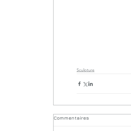
sculpture
scènes miniatures
minia
Sculpture
Commentaires