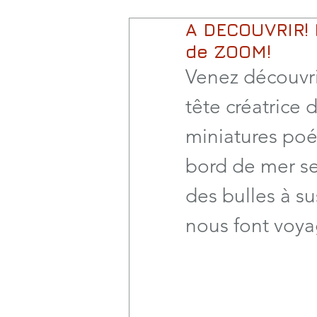
A DECOUVRIR! L
de ZOOM!
Venez découvrir
tête créatrice 
miniatures poét
bord de mer se
des bulles à s
nous font voya