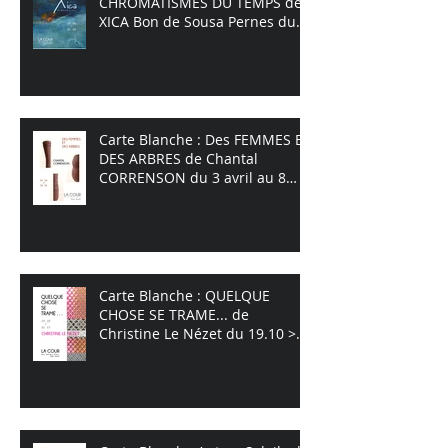
CHROMATISMES DU TEMPS de
XICA Bon de Sousa Pernes du
26 juin au 7 septembre 2025
Carte Blanche : Des FEMMES ET
DES ARBRES de Chantal
CORRENSON du 3 avril au 8
juin 2025
Carte Blanche : QUELQUE
CHOSE SE TRAME... de
Christine Le Nézet du 19.10 >
31.12 2024