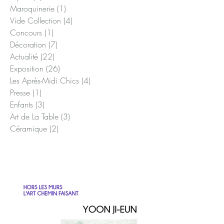
Tous les posts
(94)
94 posts
Mural
(4)
4 posts
Sculpture
(16)
16 posts
Textile
(12)
12 posts
Bijoux
(4)
4 posts
Maroquinerie
(1)
1 post
Vide Collection
(4)
4 posts
Concours
(1)
1 post
Décoration
(7)
7 posts
Actualité
(22)
22 posts
Exposition
(26)
26 posts
Les Après-Midi Chics
(4)
4 posts
Presse
(1)
1 post
Enfants
(3)
3 posts
Art de La Table
(3)
3 posts
Céramique
(2)
2 posts
Posts Récents