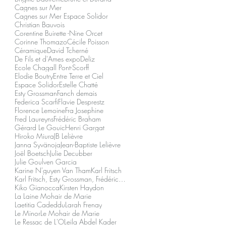
17.10 >
se
auprès des...
le mer et la
Cagnes sur Mer
bre
01.07 >
de moments
présentent
03.01.2
Cagnes sur Mer Espace Solidor
côte
de vie choisis
Christian Bauvois
telles des
2022
09.10
déchiquetée
Corentine Buirette -Nine Orcet
1
et suspendu
compositions
Corinne Thomazo
Cécile Poisson
de
entre dédales
scéniques,
Céramique
David Tcherné
Bretagne,...
De Fils et d'Ames expo
Deliz
(le l
frontales,
Ecole Chagall Pont-Scorff
face
Elodie Boutry
Entre Terre et Ciel
Espace Solidor
Estelle Chatté
auxquelles
Esty Grossman
Fanch demais
l'on retient
Federica Scarfi
Flavie Desprestz
son souffle
Florence Lemoine
Fra Josephine
Fred Laureyns
Frédéric Braham
en attendant
Gérard Le Gouic
Henri Gargat
de voir la
Hiroko Miura
JB Lelièvre
Janna Syvänoja
Jean-Baptiste Lelièvre
suite.
Joël Boetsch
Julie Decubber
S'expriment
Julie Goulven Garcia
Karine N'guyen Van Tham
ici l'être
Karl Fritsch
Karl Fritsch, Esty Grossman, Frédéric Braham, Arle
intime de
Kiko Gianocca
Kirsten Haydon
l'artiste et
La Laine Mohair de Marie
Laetitia Cadeddu
Larah Frenay
son
Le Minor
Le Mohair de Marie
appartenanc
Le Ressac de L'O
Leila Abdel Kader