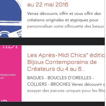
au 22 mai 2016
Venez découvrir, offrir et vous offrir des
créations originales et atypiques pour
personnaliser votre silhouette des beaux
jours. Huit...
Les Après-Midi Chics" éditi
Bijoux Contemporains de
Créateurs du 4 au 6
décembre 2015
BAGUES - BOUCLES D'OREILLES -
COLLIERS - BROCHES Venez découvrir e
essayer des parures uniques pour les fête
et trouver vos cadeaux...