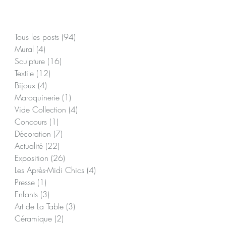
Posts à l'affiche
Tous les posts
(94)
94 posts
Mural
(4)
4 posts
Sculpture
(16)
16 posts
n
Textile
(12)
12 posts
au
Bijoux
(4)
4 posts
Maroquinerie
(1)
1 post
Vide Collection
(4)
4 posts
Concours
(1)
1 post
Décoration
(7)
7 posts
ec
Actualité
(22)
22 posts
Exposition
(26)
26 posts
Les Après-Midi Chics
(4)
4 posts
Presse
(1)
1 post
Enfants
(3)
3 posts
Art de La Table
(3)
3 posts
Céramique
(2)
2 posts
0